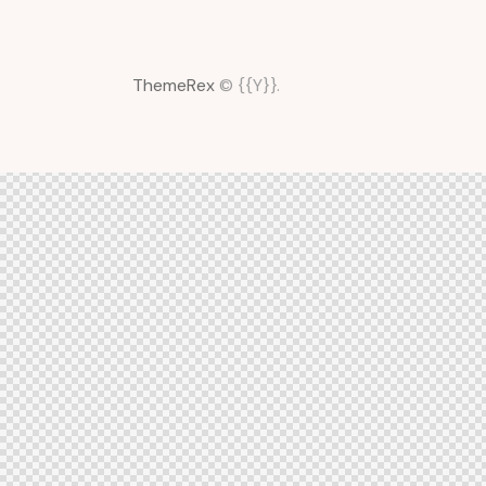
ThemeRex
© {{Y}}.