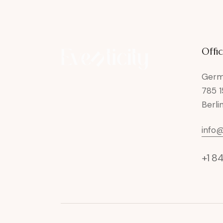
Offi
Germ
785 1
Berli
info
+1 8