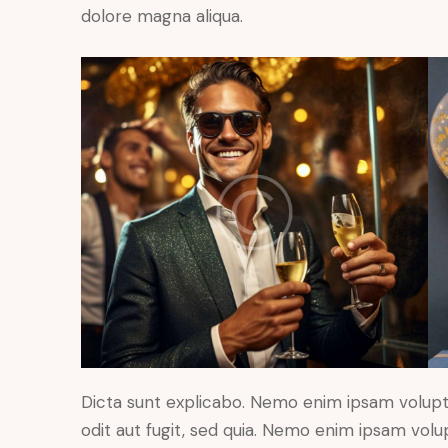
dolore magna aliqua.
Dicta sunt explicabo. Nemo enim ipsam volupt
odit aut fugit, sed quia. Nemo enim ipsam volu