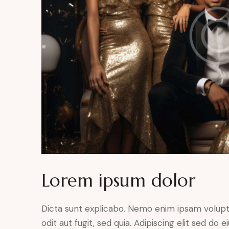
Lorem ipsum dolor
Dicta sunt explicabo. Nemo enim ipsam volupt
odit aut fugit, sed quia. Adipiscing elit sed do