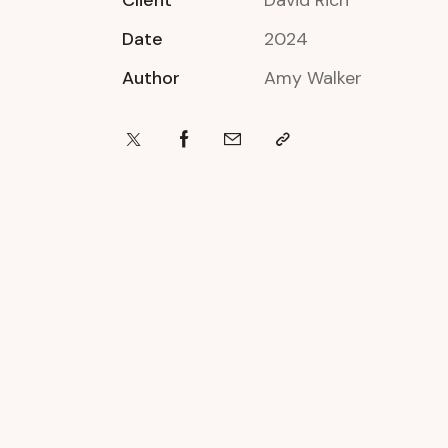
Client
David Rich
Date
2024
Author
Amy Walker