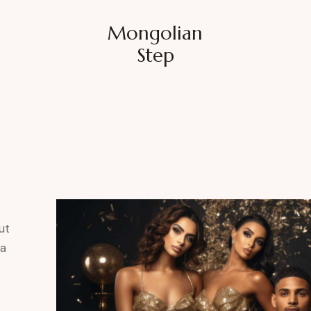
Mongolian
Step
ut
ta