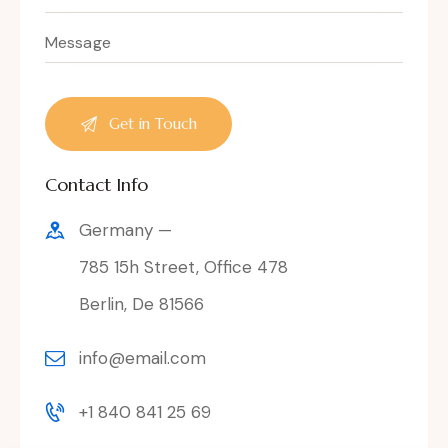
A
Contact Info
l
t
Germany —
e
r
785 15h Street, Office 478
n
Berlin, De 81566
a
t
i
info@email.com
v
e
+1 840 841 25 69
: