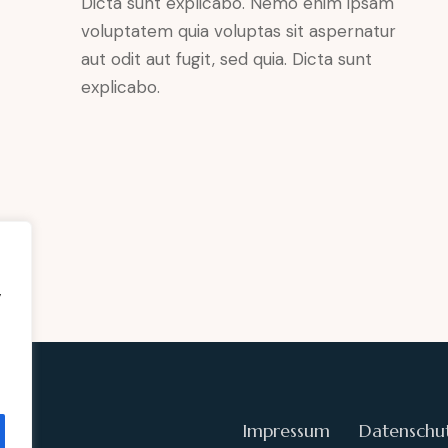
Dicta sunt explicabo. Nemo enim ipsam
voluptatem quia voluptas sit aspernatur
aut odit aut fugit, sed quia. Dicta sunt
explicabo.
,
e
Impressum
Datenschu