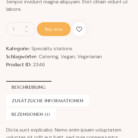
tempor invidunt magna aliquyam. Stet clitain vidunt ut
labore.
A
Buy now
l
t
e
Kategorie:
Specialty stations
r
Schlagwörter:
Catering
,
Vegan
,
Vegetarian
n
Product ID:
2346
a
t
i
BESCHREIBUNG
v
e
ZUSÄTZLICHE INFORMATIONEN
:
REZENSIONEN (1)
Dicta sunt explicabo. Nemo enim ipsam voluptatem
voluptas sit odit aut fugit, sed quia consequuntur.