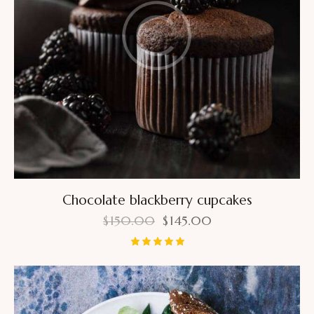
Chocolate blackberry cupcakes
$
150.00
$
145.00
Bewertet
mit
5.00
von 5