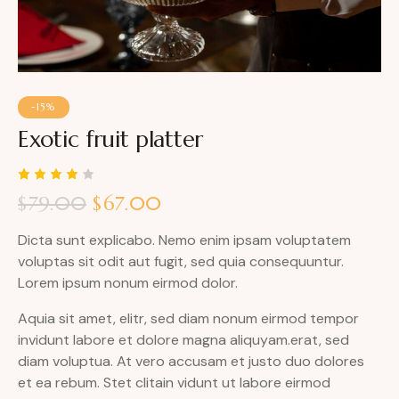
-15%
Exotic fruit platter
Bewert
1
$
79.00
$
67.00
et mit
4.00
von 5,
Dicta sunt explicabo. Nemo enim ipsam voluptatem
basier
end
voluptas sit odit aut fugit, sed quia consequuntur.
auf
Lorem ipsum nonum eirmod dolor.
Kunden
bewert
ung
Aquia sit amet, elitr, sed diam nonum eirmod tempor
invidunt labore et dolore magna aliquyam.erat, sed
diam voluptua. At vero accusam et justo duo dolores
et ea rebum. Stet clitain vidunt ut labore eirmod