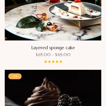
Layered sponge cake
$
65.00
–
$
69.00
Bewertet
mit
5.00
-3%
von 5