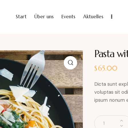
Start
Über uns
Events
Aktuelles
Pasta wi
$
65.00
Dicta sunt ex
voluptas sit od
ipsum nonum e