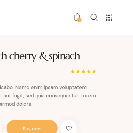
0
th cherry & spinach
Bewertet
1
mit
5.00
von 5,
plicabo. Nemo enim ipsam voluptatem
basieren
d auf
it aut fugit, sed quia consequuntur. Lorem
Kundenb
ewertung
irmod dolore.
A
Buy now
l