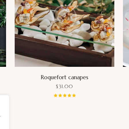
Roquefort canapes
$
31.00
Bewertet
mit
5.00
,
von 5