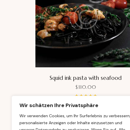
Squid ink pasta with seafood
$
110.00
Bewertet
Wir schätzen Ihre Privatsphäre
mit
5.00
Wir verwenden Cookies, um Ihr Surferlebnis zu verbessern
von 5
personalisierte Anzeigen oder Inhalte einzusetzen und
unseren Datenverkehr zu analysieren. Wenn Sie auf „Alle