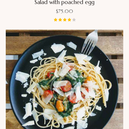
Salad with poached egg
$
75.00
Bewerte
t mit
4.00
von 5