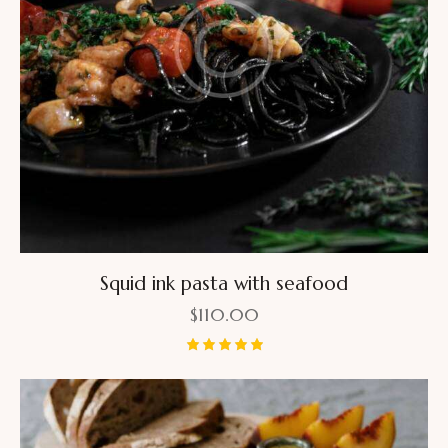
Squid ink pasta with seafood
$
110.00
Bewertet
mit
5.00
von 5