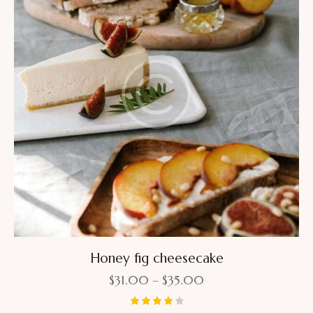
Honey fig cheesecake
$
31.00
–
$
35.00