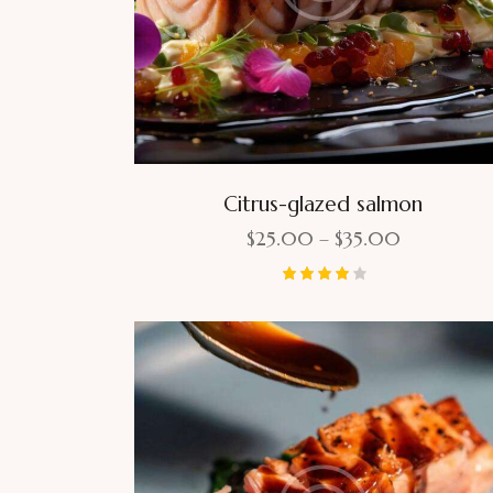
Citrus-glazed salmon
$
25.00
–
$
35.00
Bewerte
t mit
4.00
von 5