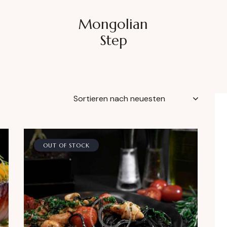
Mongolian
Step
OUT OF STOCK
h