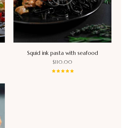
Squid ink pasta with seafood
$
110.00
Bewertet
mit
5.00
von 5