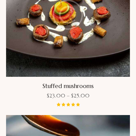
Stuffed mushrooms
$
23.00
–
$
25.00
Bewertet
mit
5.00
von 5