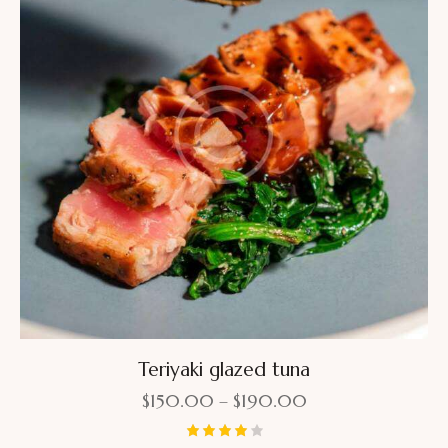
Teriyaki glazed tuna
$
150.00
–
$
190.00