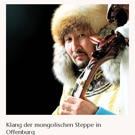
e
r
n
a
t
i
v
e
:
Klang der mongolischen Steppe in
Offenburg